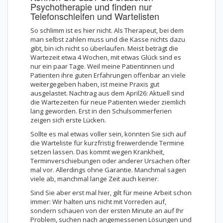
Psychotherapie und finden nur
Telefonschleifen und Wartelisten
So schlimm ist es hier nicht. Als Therapeut, bei dem
man selbst zahlen muss und die Kasse nichts dazu
gibt, bin ich nicht so überlaufen. Meist beträgt die
Wartezeit etwa 4 Wochen, mit etwas Glück sind es
nur ein paar Tage. Weil meine Patientinnen und
Patienten ihre guten Erfahrungen offenbar an viele
weitergegeben haben, ist meine Praxis gut
ausgelastet. Nachtrag aus dem April26: Aktuell sind
die Wartezeiten für neue Patienten wieder ziemlich
lang geworden. Erst in den Schulsommerferien
zeigen sich erste Lücken.
Sollte es mal etwas voller sein, könnten Sie sich auf
die Warteliste für kurzfristig freiwerdende Termine
setzen lassen. Das kommt wegen Krankheit,
Terminverschiebungen oder anderer Ursachen öfter
mal vor. Allerdings ohne Garantie. Manchmal sagen
viele ab, manchmal lange Zeit auch keiner.
Sind Sie aber erst mal hier, gilt für meine Arbeit schon
immer: Wir halten uns nicht mit Vorreden auf,
sondern schauen von der ersten Minute an auf Ihr
Problem, suchen nach angemessenen Lösungen und