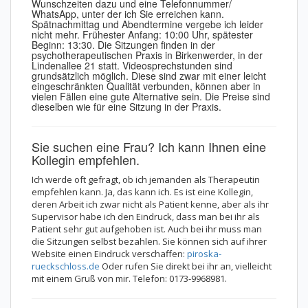
Wunschzeiten dazu und eine Telefonnummer/
WhatsApp, unter der ich Sie erreichen kann.
Spätnachmittag und Abendtermine vergebe ich leider
nicht mehr. Frühester Anfang: 10:00 Uhr, spätester
Beginn: 13:30. Die Sitzungen finden in der
psychotherapeutischen Praxis in Birkenwerder, in der
Lindenallee 21 statt. Videosprechstunden sind
grundsätzlich möglich. Diese sind zwar mit einer leicht
eingeschränkten Qualität verbunden, können aber in
vielen Fällen eine gute Alternative sein. Die Preise sind
dieselben wie für eine Sitzung in der Praxis.
Sie suchen eine Frau? Ich kann Ihnen eine
Kollegin empfehlen.
Ich werde oft gefragt, ob ich jemanden als Therapeutin
empfehlen kann. Ja, das kann ich. Es ist eine Kollegin,
deren Arbeit ich zwar nicht als Patient kenne, aber als ihr
Supervisor habe ich den Eindruck, dass man bei ihr als
Patient sehr gut aufgehoben ist. Auch bei ihr muss man
die Sitzungen selbst bezahlen. Sie können sich auf ihrer
Website einen Eindruck verschaffen:
piroska-
rueckschloss.de
Oder rufen Sie direkt bei ihr an, vielleicht
mit einem Gruß von mir. Telefon: 0173-9968981.