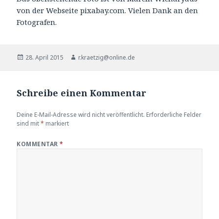
von der Webseite pixabay.com. Vielen Dank an den
Fotografen.
Veröffentlicht
Autor
28. April 2015
r.kraetzig@online.de
am
Schreibe einen Kommentar
Deine E-Mail-Adresse wird nicht veröffentlicht.
Erforderliche Felder
sind mit
*
markiert
KOMMENTAR
*