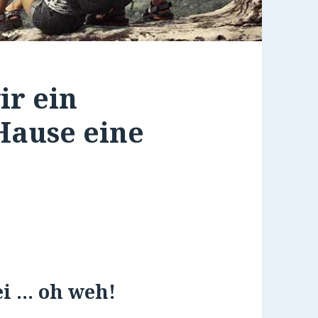
ir ein
Hause eine
ei … oh weh!