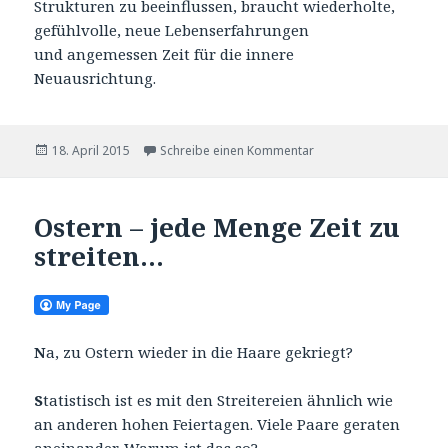
Strukturen zu beeinflussen, braucht wiederholte,
gefühlvolle, neue Lebenserfahrungen
und angemessen Zeit für die innere
Neuausrichtung.
Veröffentlicht
zu Psychotherapeuten –
18. April 2015
Schreibe einen Kommentar
am
Ostern – jede Menge Zeit zu
streiten…
N
a, zu Ostern wieder in die Haare gekriegt?
S
tatistisch ist es mit den Streitereien ähnlich wie
an anderen hohen Feiertagen. Viele Paare geraten
aneinander. Warum ist das so?